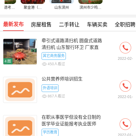
京尚德考试
聚金港（北
山东滨州
滨州市少鸣商
辅导中心
京）登记注册
贸有限公司
代理事务所
最新发布
房屋租售
二手转让
车辆买卖
全职招聘
牵引式道路清扫机 圆盘式道路
清扫机 山东智行环卫 厂家直
销
其它商务服务
2022-02-
4图
450人看过
公共营养师培训招生
外语培训
867人看过
2022-01-
09
在职从事医学但没有全日制的
医学毕业证能报考执业医师
学历教育
2022-01-